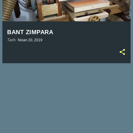
ı
t
l
a
BANT ZIMPARA
r
Tarih:
Nisan 20, 2019