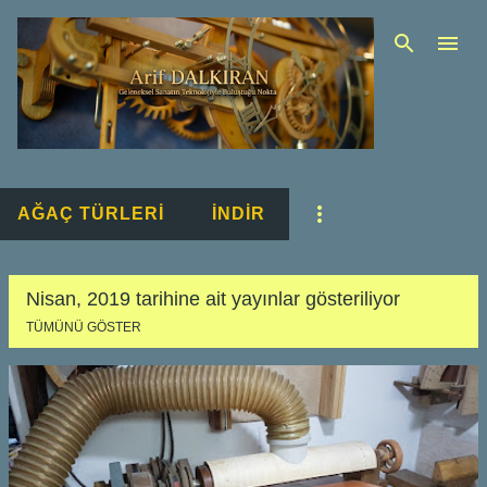
Ana içeriğe atla
AĞAÇ TÜRLERİ
İNDİR
Nisan, 2019 tarihine ait yayınlar gösteriliyor
TÜMÜNÜ GÖSTER
K
a
y