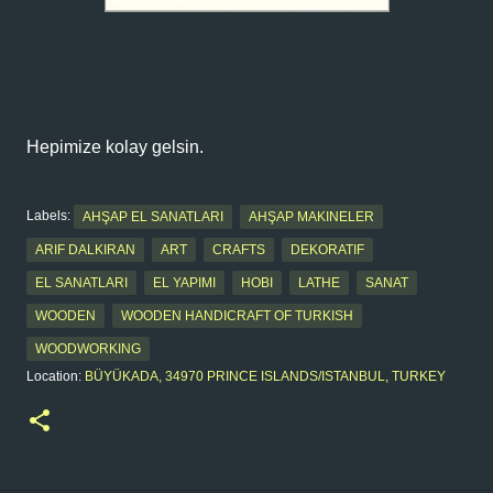
Hepimize kolay gelsin.
Labels:
AHŞAP EL SANATLARI
AHŞAP MAKINELER
ARIF DALKIRAN
ART
CRAFTS
DEKORATIF
EL SANATLARI
EL YAPIMI
HOBI
LATHE
SANAT
WOODEN
WOODEN HANDICRAFT OF TURKISH
WOODWORKING
Location:
BÜYÜKADA, 34970 PRINCE ISLANDS/ISTANBUL, TURKEY