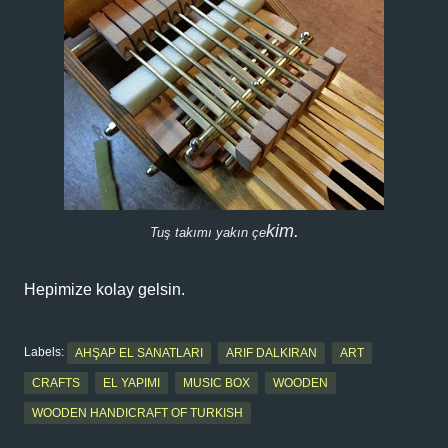
kim.
Tuş takımı yakın çe
Hepimize kolay gelsin.
Labels:
AHŞAP EL SANATLARI
ARIF DALKIRAN
ART
CRAFTS
EL YAPIMI
MUSIC BOX
WOODEN
WOODEN HANDICRAFT OF TURKISH